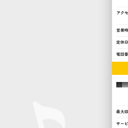
アク
営業
定休
電話
最大
サー