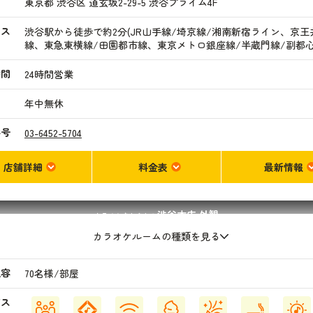
東京都 渋谷区 道玄坂2-29-5 渋谷プライム4F
セス
渋谷駅から徒歩で約2分(JR山手線/埼京線/湘南新宿ライン、京王
線、東急東横線/田園都市線、東京メトロ銀座線/半蔵門線/副都心
時間
24時間営業
日
年中無休
番号
03-6452-5704
店舗詳細
料金表
最新情報
渋谷本店
外観
カラオケまねきねこ
カラオケルームの種類を見る
収容
70名様/部屋
ビス