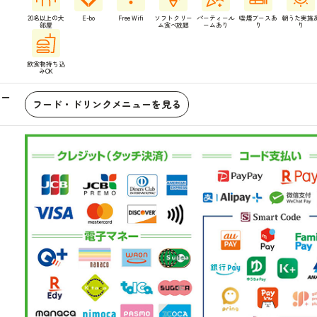
20名以上の大
E-bo
Free Wifi
ソフトクリー
パーティール
喫煙ブースあ
朝うた実施
部屋
ム食べ放題
ームあり
り
り
飲食物持ち込
みOK
ュー
フード・ドリンクメニューを見る