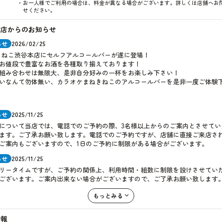
お一人様でご利用の場合は、料金が異なる場合がございます。詳しくは店舗へお
せください。
本店からのお知らせ
らせ
2026/02/25
きねこ渋谷本店にセルフアルコールバーが遂に登場！
お値段で豊富なお酒を各種取り揃えております！
組み合わせは無限大、是非自分好みの一杯をお楽しみ下さい！
いなんて勿体無い、カラオケまねきねこのアルコールバーを是非一度ご体験
らせ
2025/11/25
について当店では、電話でのご予約の際、3名様以上からのご案内とさせてい
ます。ご了承お願い致します。電話でのご予約ですが、店舗に直接ご来店さ
ご案内もございますので、1日のご予約に制限がある場合がございます。
らせ
2025/11/25
リータイムですが、ご予約の関係上、利用時間・組数に制限を設けさせてい
ございます。ご案内出来ない場合がございますので、ご了承お願い致します
もっとみる
情報