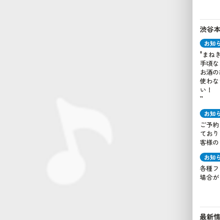
渋谷
お知
"まね
手頃な
お酒の
使わな
い！
”
お知
ご予約
ており
客様の
お知
各種フ
場合が
最新