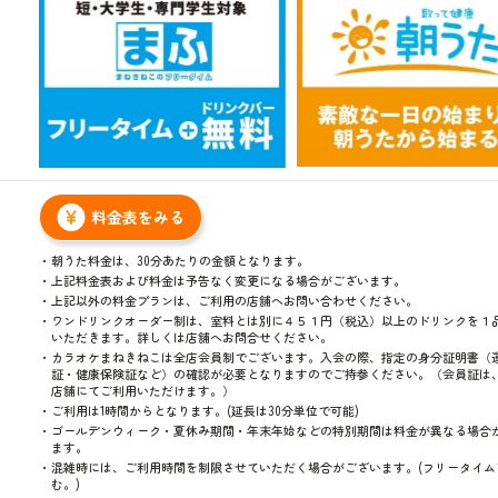
表
料金表をみる
朝うた料金は、30分あたりの金額となります。
上記料金表および料金は予告なく変更になる場合がございます。
上記以外の料金プランは、ご利用の店舗へお問い合わせください。
ワンドリンクオーダー制は、室料とは別に４５１円（税込）以上のドリンクを１
いただきます。詳しくは店舗へお問合せください。
カラオケまねきねこは全店会員制でございます。入会の際、指定の身分証明書（
証・健康保険証など）の確認が必要となりますのでご持参ください。（会員証は
店舗にてご利用いただけます。）
ご利用は1時間からとなります。(延長は30分単位で可能)
ゴールデンウィーク・夏休み期間・年末年始などの特別期間は料金が異なる場合
ます。
混雑時には、ご利用時間を制限させていただく場合がございます。(フリータイム
む。)