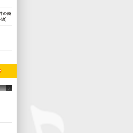
井の頭
線)