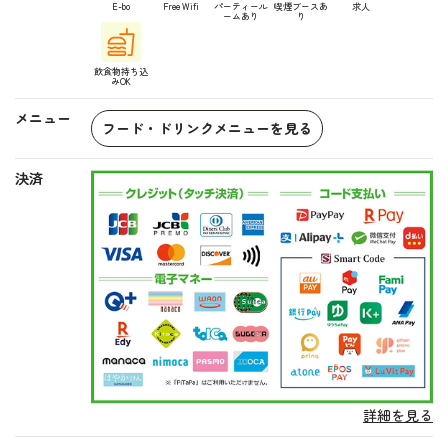
E-bo
Free Wifi
パーティール
喫煙ブースあ
求人
ームあり
り
飲食物持ち込
みOK
メニュー
フード・ドリンクメニューを見る
決済
詳細を見る