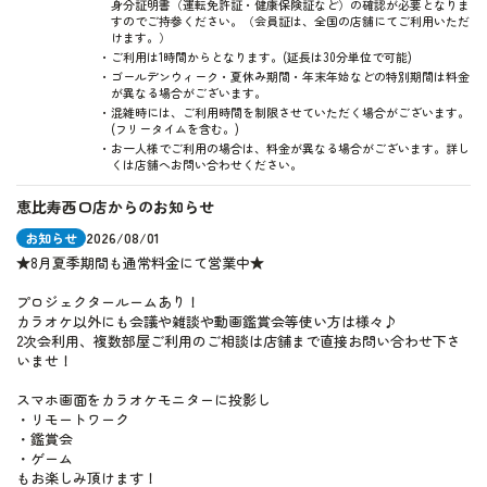
身分証明書（運転免許証・健康保険証など）の確認が必要となりま
すのでご持参ください。（会員証は、全国の店舗にてご利用いただ
けます。）
ご利用は1時間からとなります。(延長は30分単位で可能)
ゴールデンウィーク・夏休み期間・年末年始などの特別期間は料金
が異なる場合がございます。
混雑時には、ご利用時間を制限させていただく場合がございます。
(フリータイムを含む。)
お一人様でご利用の場合は、料金が異なる場合がございます。詳し
くは店舗へお問い合わせください。
恵比寿西口店からのお知らせ
お知らせ
2026/08/01
★8月夏季期間も通常料金にて営業中★
プロジェクタールームあり！
カラオケ以外にも会議や雑談や動画鑑賞会等使い方は様々♪
2次会利用、複数部屋ご利用のご相談は店舗まで直接お問い合わせ下さ
いませ！
スマホ画面をカラオケモニターに投影し
・リモートワーク
・鑑賞会
・ゲーム
もお楽しみ頂けます！