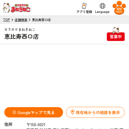
Language
アプリ登録
TOP
店舗検索
恵比寿西口店
カラオケまねきねこ
恵比寿西口店
Googleマップで見る
現在地からの経路を表示
住所
〒150-0021