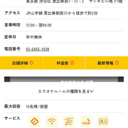
東京都 渋谷区 恵比寿西1－13－2 サンキビル地下1階
アクセス
JR山手線 恵比寿駅西口から徒歩で約2分
営業時間
12:00～翌06:00
定休日
年中無休
電話番号
03-6455-1038
店舗詳細
料金表
最新情報
恵比寿西口店
外観
カラオケまねきねこ
カラオケルームの種類を見る
最大収容
15名様/部屋
サービス