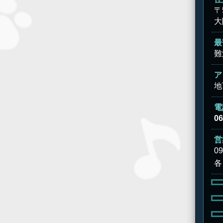
〒
大
最
難
ア
地
電
06
営
0
各