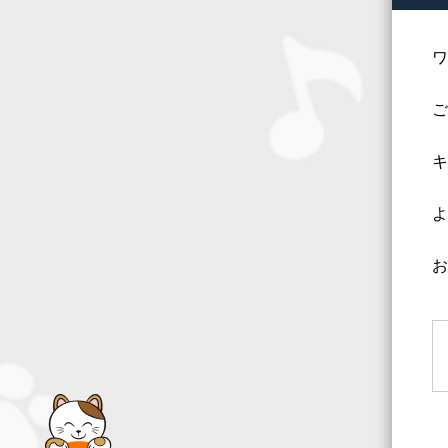
ワ
ご
キ
よ
お