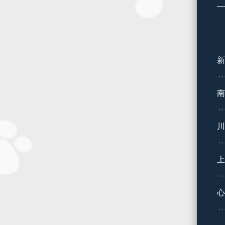
新
南
川
上
心