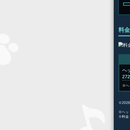
料金
ヘ
27
※ヘ
※20
※ヘッ
※料金