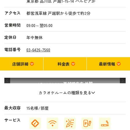
東京都 品川区 戸越1-15-14 パルピア3F
アクセス
都営浅草線 戸越駅から徒歩で約2分
営業時間
09:00～翌05:00
定休日
年中無休
電話番号
03-6426-7560
店舗詳細
料金表
最新情報
戸越銀座店
外観
カラオケまねきねこ
カラオケルームの種類を見る
最大収容
15名様/部屋
サービス