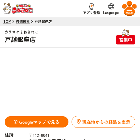
Language
アプリ登録
TOP
店舗検索
戸越銀座店
カラオケまねきねこ
戸越銀座店
Googleマップで見る
現在地からの経路を表示
住所
〒142-0041