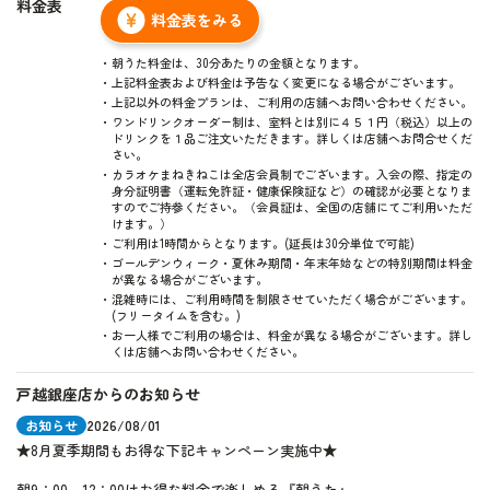
料金表
料金表をみる
朝うた料金は、30分あたりの金額となります。
上記料金表および料金は予告なく変更になる場合がございます。
上記以外の料金プランは、ご利用の店舗へお問い合わせください。
ワンドリンクオーダー制は、室料とは別に４５１円（税込）以上の
ドリンクを１品ご注文いただきます。詳しくは店舗へお問合せくだ
さい。
カラオケまねきねこは全店会員制でございます。入会の際、指定の
身分証明書（運転免許証・健康保険証など）の確認が必要となりま
すのでご持参ください。（会員証は、全国の店舗にてご利用いただ
けます。）
ご利用は1時間からとなります。(延長は30分単位で可能)
ゴールデンウィーク・夏休み期間・年末年始などの特別期間は料金
が異なる場合がございます。
混雑時には、ご利用時間を制限させていただく場合がございます。
(フリータイムを含む。)
お一人様でご利用の場合は、料金が異なる場合がございます。詳し
くは店舗へお問い合わせください。
戸越銀座店からのお知らせ
お知らせ
2026/08/01
★8月夏季期間もお得な下記キャンペーン実施中★
朝9：00～12：00はお得な料金で楽しめる『朝うた』