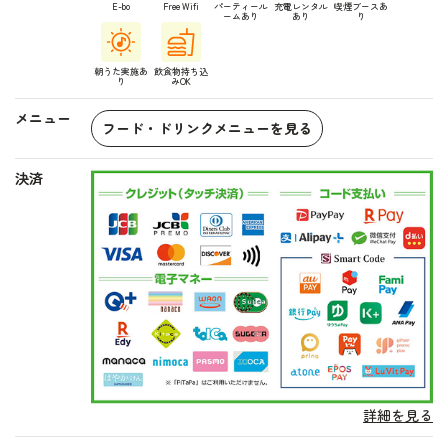
E-bo
Free Wifi
パーティール
充電レンタル
喫煙ブースあ
ームあり
あり
り
朝うた実施あ
飲食物持ち込
り
みOK
メニュー
フード・ドリンクメニューを見る
決済
詳細を見る