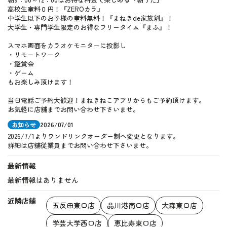
高校生室料０円！『ZEROカラ』
中学生以下のお子様の室料無料！『まねきde家族割』！
大学生・専門学生限定のお得なフリータイム『まふ』！
スマホ画面をカラオケモニターに投影し
・リモートワーク
・鑑賞会
・ゲーム
もお楽しみ頂けます！
当日電話ご予約大歓迎！まねきねこアプリからもご予約頂けます。
お気軽に店舗までお問い合わせ下さいませ。
お知らせ
2026/07/01
2026/7/1よりワンドリンクオーダー制へ変更となります。
詳細は店舗従業員までお問い合わせ下さいませ。
最新情報
最新情報はありません
近隣店舗
五反田東口店
品川港南口店
大森東口店
学芸大学西口店
恵比寿東口店