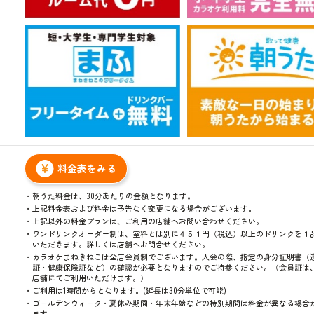
表
料金表をみる
朝うた料金は、30分あたりの金額となります。
上記料金表および料金は予告なく変更になる場合がございます。
上記以外の料金プランは、ご利用の店舗へお問い合わせください。
ワンドリンクオーダー制は、室料とは別に４５１円（税込）以上のドリンクを１
いただきます。詳しくは店舗へお問合せください。
カラオケまねきねこは全店会員制でございます。入会の際、指定の身分証明書（
証・健康保険証など）の確認が必要となりますのでご持参ください。（会員証は
店舗にてご利用いただけます。）
ご利用は1時間からとなります。(延長は30分単位で可能)
ゴールデンウィーク・夏休み期間・年末年始などの特別期間は料金が異なる場合
ます。