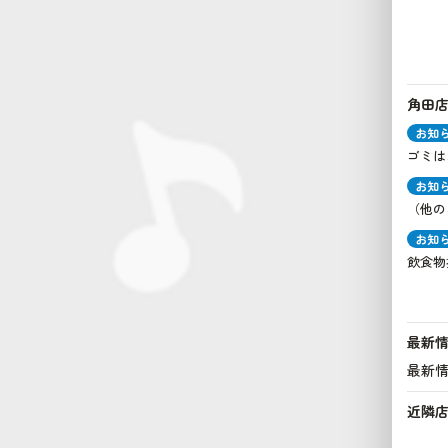
角田
お知
ゴミは
お知
（他の
お知
飲食物
最新
最新
近隣