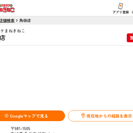
アプリ登録
店舗検索
角田店
オケまねきねこ
店
Googleマップで見る
現在地からの経路を表示
〒981-1505