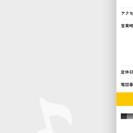
アク
営業
定休
電話