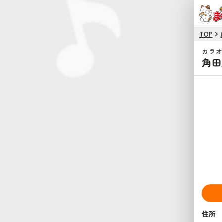
TOP
カラ
角田
住所