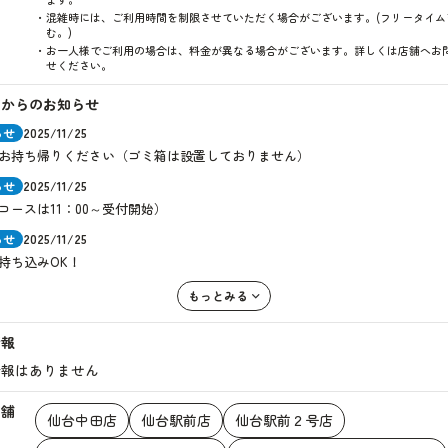
混雑時には、ご利用時間を制限させていただく場合がございます。(フリータイム
む。)
お一人様でご利用の場合は、料金が異なる場合がございます。詳しくは店舗へお
せください。
店からのお知らせ
らせ
2025/11/25
お持ち帰りください（ゴミ箱は設置しておりません）
らせ
2025/11/25
コースは11：00～受付開始）
らせ
2025/11/25
持ち込みOK！
もっとみる
情報
情報はありません
店舗
仙台中田店
仙台駅前店
仙台駅前２号店