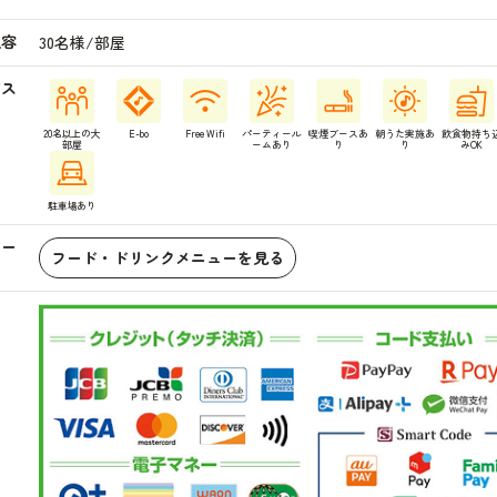
収容
30名様/部屋
ビス
20名以上の大
E-bo
Free Wifi
パーティール
喫煙ブースあ
朝うた実施あ
飲食物持ち
部屋
ームあり
り
り
みOK
駐車場あり
ュー
フード・ドリンクメニューを見る