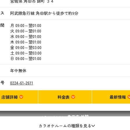
宮城県 角田市 錦町 ３４
セス
阿武隈急行線 角田駅から徒歩で約9分
時間
月
09:00～翌01:00
火
09:00～翌01:00
水
09:00～翌01:00
木
09:00～翌01:00
金
09:00～翌03:00
土
09:00～翌03:00
日
09:00～翌01:00
日
年中無休
番号
0224-61-2611
店舗詳細
料金表
最新情報
角田店
外観
カラオケまねきねこ
カラオケルームの種類を見る