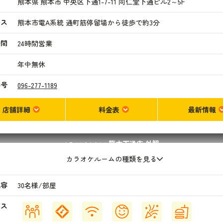
熊本県 熊本市 中央区下通1-7-11 同仁堂下通ビル2～5F
セス
熊本市電A系統 通町筋停留場から徒歩で約3分
時間
24時間営業
日
年中無休
番号
096-277-1189
店舗詳細
料金表
最新情報
熊本下通店
外観
カラオケまねきねこ
カラオケルームの種類を見る
収容
30名様/部屋
ビス