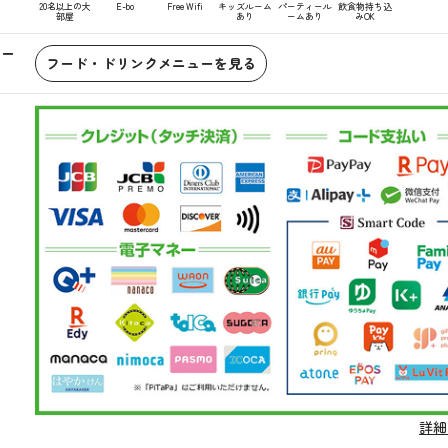
20名以上の大
E-bo
Free Wifi
キッズルーム
パーティール
飲食物持ち込
部屋
あり
ームあり
みOK
ュー
フード・ドリンクメニューを見る
詳細