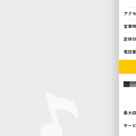
アク
営業
定休
電話
最大
サー