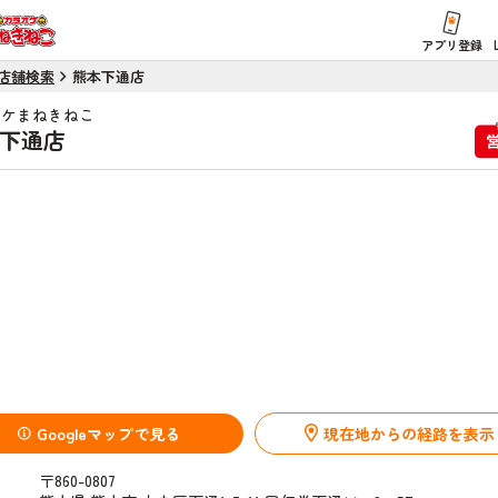
アプリ登録
店舗検索
熊本下通店
オケまねきねこ
下通店
Googleマップで見る
現在地からの経路を表示
〒860-0807