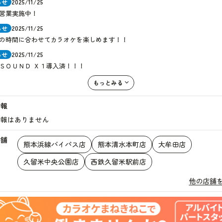
らせ
2025/11/25
間営業実施中！
らせ
2025/11/25
の時間に合わせてカラオケを楽しめます！！
らせ
2025/11/25
ＳＯＵＮＤ Ｘ１導入済！！！
もっとみる
情報
情報はありません
店舗
熊本浜線バイパス店
熊本清水本町店
大牟田店
久留米中央公園店
西鉄久留米駅前店
他の店舗