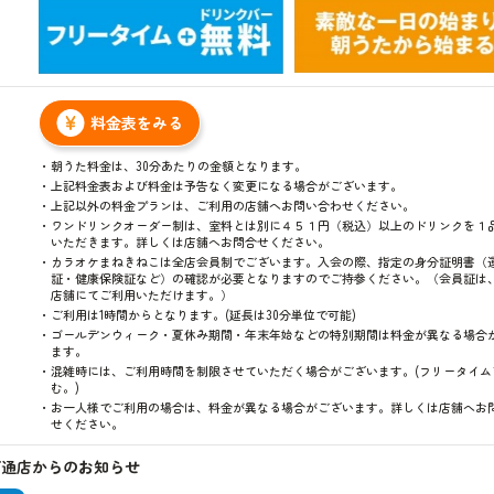
表
料金表をみる
朝うた料金は、30分あたりの金額となります。
上記料金表および料金は予告なく変更になる場合がございます。
上記以外の料金プランは、ご利用の店舗へお問い合わせください。
ワンドリンクオーダー制は、室料とは別に４５１円（税込）以上のドリンクを１
いただきます。詳しくは店舗へお問合せください。
カラオケまねきねこは全店会員制でございます。入会の際、指定の身分証明書（
証・健康保険証など）の確認が必要となりますのでご持参ください。（会員証は
店舗にてご利用いただけます。）
ご利用は1時間からとなります。(延長は30分単位で可能)
ゴールデンウィーク・夏休み期間・年末年始などの特別期間は料金が異なる場合
ます。
混雑時には、ご利用時間を制限させていただく場合がございます。(フリータイム
む。)
お一人様でご利用の場合は、料金が異なる場合がございます。詳しくは店舗へお
せください。
下通店からのお知らせ