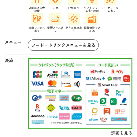
20名以上の大
E-bo
Free Wifi
ソフトクリー
パーティール
部屋
ム食べ放題
ームあり
充電レンタル
喫煙ブースあ
朝うた実施あ
飲食物持ち込
あり
り
り
みOK
メニュー
フード・ドリンクメニューを見る
決済
詳細を見る