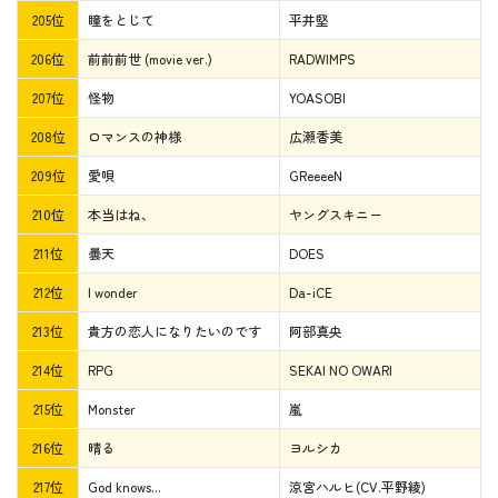
205位
瞳をとじて
平井堅
206位
前前前世 (movie ver.)
RADWIMPS
207位
怪物
YOASOBI
208位
ロマンスの神様
広瀬香美
209位
愛唄
GReeeeN
210位
本当はね、
ヤングスキニー
211位
曇天
DOES
212位
I wonder
Da-iCE
213位
貴方の恋人になりたいのです
阿部真央
214位
RPG
SEKAI NO OWARI
215位
Monster
嵐
216位
晴る
ヨルシカ
217位
God knows...
涼宮ハルヒ(CV.平野綾)