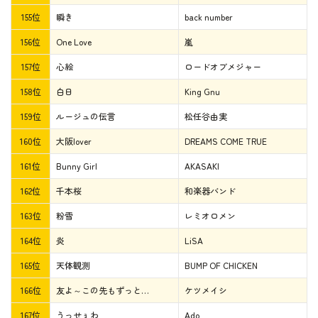
155位
瞬き
back number
156位
One Love
嵐
157位
心絵
ロードオブメジャー
158位
白日
King Gnu
159位
ルージュの伝言
松任谷由実
160位
大阪lover
DREAMS COME TRUE
161位
Bunny Girl
AKASAKI
162位
千本桜
和楽器バンド
163位
粉雪
レミオロメン
164位
炎
LiSA
165位
天体観測
BUMP OF CHICKEN
166位
友よ～この先もずっと…
ケツメイシ
167位
うっせぇわ
Ado