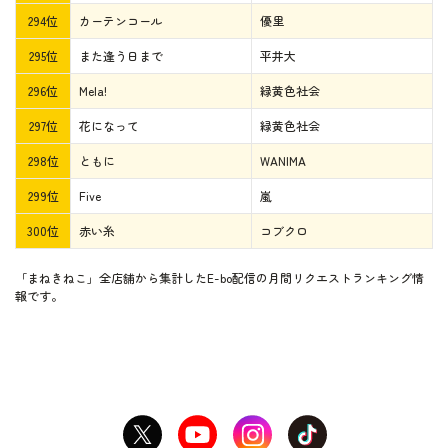
294位
カーテンコール
優里
295位
また逢う日まで
平井大
296位
Mela!
緑黄色社会
297位
花になって
緑黄色社会
298位
ともに
WANIMA
299位
Five
嵐
300位
赤い糸
コブクロ
「まねきねこ」全店舗から集計したE-bo配信の月間リクエストランキング情
報です。