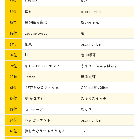
53位
KissHug
aiko
54位
幸せ
back number
55位
桜が降る夜は
あいみょん
56位
Love so sweet
嵐
57位
花束
back number
58位
虹
菅田将暉
59位
キミに100パーセント
きゃりーぱみゅぱみゅ
60位
Lemon
米津玄師
61位
115万キロのフィルム
Official髭男dism
62位
奏(かなで)
スキマスイッチ
63位
セレナーデ
なとり
64位
ハッピーエンド
back number
65位
夢をかなえてドラえもん
mao