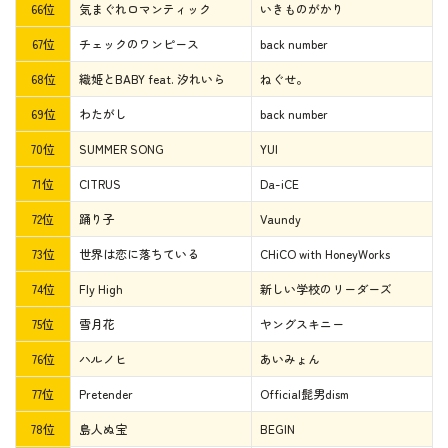
66位
気まぐれロマンティック
いきものがかり
67位
チェックのワンピース
back number
68位
織姫とBABY feat. 汐れいら
ねぐせ。
69位
わたがし
back number
70位
SUMMER SONG
YUI
71位
CITRUS
Da-iCE
72位
踊り子
Vaundy
73位
世界は恋に落ちている
CHiCO with HoneyWorks
74位
Fly High
新しい学校のリーダーズ
75位
雪月花
ヤングスキニー
76位
ハルノヒ
あいみょん
77位
Pretender
Official髭男dism
78位
島人ぬ宝
BEGIN