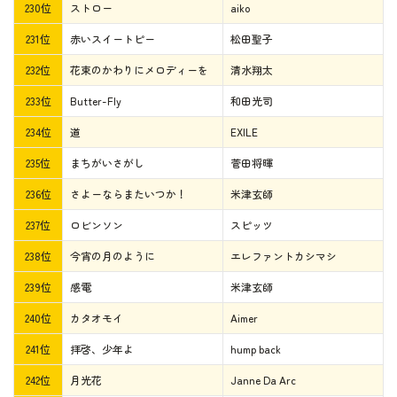
230位
ストロー
aiko
231位
赤いスイートピー
松田聖子
232位
花束のかわりにメロディーを
清水翔太
233位
Butter-Fly
和田光司
234位
道
EXILE
235位
まちがいさがし
菅田将暉
236位
さよーならまたいつか！
米津玄師
237位
ロビンソン
スピッツ
238位
今宵の月のように
エレファントカシマシ
239位
感電
米津玄師
240位
カタオモイ
Aimer
241位
拝啓、少年よ
hump back
242位
月光花
Janne Da Arc