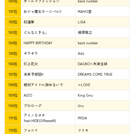
180位
オールドファッション
back number
181位
おジャ魔女カーニバル!!
MAHO堂
182位
紅蓮華
LiSA
183位
どんなときも。
槇原敬之
184位
HAPPY BIRTHDAY
back number
185位
ギラギラ
Ado
186位
打上花火
DAOKO×米津玄師
187位
未来予想図II
DREAMS COME TRUE
188位
絶対アイドル辞めないで
=LOVE
189位
AIZO
King Gnu
190位
プロローグ
Uru
アイノカタチ
191位
MISIA
feat.HIDE(GReeeeN)
192位
フォニイ
ツミキ