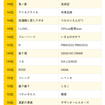
142位
鬼ノ宴
友成空
143位
アイネクライネ
米津玄師
144位
洗濯機と君とラヂオ
マカロニえんぴつ
145位
I LOVE...
Official髭男dism
146位
ブルーバード
いきものがかり
147位
M
PRINCESS PRINCESS
148位
眠り姫
SEKAI NO OWARI
149位
リカ
SIX LOUNGE
150位
ROSE
HANA
151位
フレンズ
レベッカ
152位
歯ラ歯ラ
しなこ
153位
ベテルギウス
優里
154位
真夏の果実
サザンオールスターズ