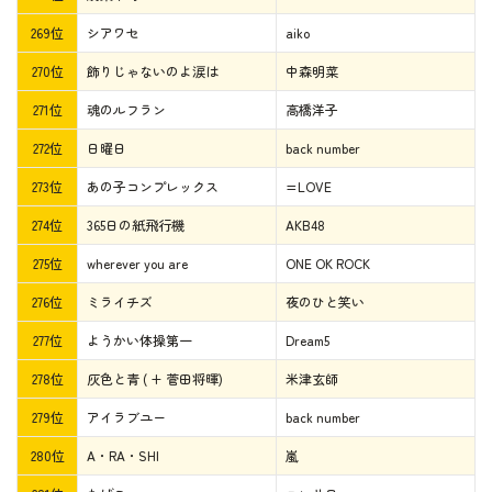
269位
シアワセ
aiko
270位
飾りじゃないのよ涙は
中森明菜
271位
魂のルフラン
高橋洋子
272位
日曜日
back number
273位
あの子コンプレックス
=LOVE
274位
365日の紙飛行機
AKB48
275位
wherever you are
ONE OK ROCK
276位
ミライチズ
夜のひと笑い
277位
ようかい体操第一
Dream5
278位
灰色と青 ( + 菅田将暉)
米津玄師
279位
アイラブユー
back number
280位
A・RA・SHI
嵐