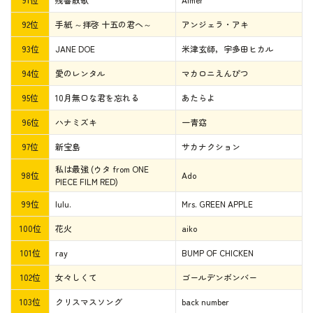
92位
手紙 ～拝啓 十五の君へ～
アンジェラ・アキ
93位
JANE DOE
米津玄師，宇多田ヒカル
94位
愛のレンタル
マカロニえんぴつ
95位
10月無口な君を忘れる
あたらよ
96位
ハナミズキ
一青窈
97位
新宝島
サカナクション
私は最強 (ウタ from ONE
98位
Ado
PIECE FILM RED)
99位
lulu.
Mrs. GREEN APPLE
100位
花火
aiko
101位
ray
BUMP OF CHICKEN
102位
女々しくて
ゴールデンボンバー
103位
クリスマスソング
back number