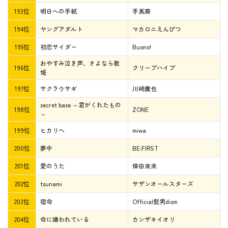
193位
明日への手紙
手嶌葵
194位
ヤングアダルト
マカロニえんぴつ
195位
初恋サイダー
Buono!
おやすみ泣き声、さよなら歌
196位
クリープハイプ
姫
197位
サクラウサギ
川崎鷹也
secret base ～君がくれたもの
198位
ZONE
～
199位
ヒカリヘ
miwa
200位
夢中
BE:FIRST
201位
愛のうた
倖田來未
202位
tsunami
サザンオールスターズ
203位
宿命
Official髭男dism
204位
命に嫌われている
カンザキイオリ