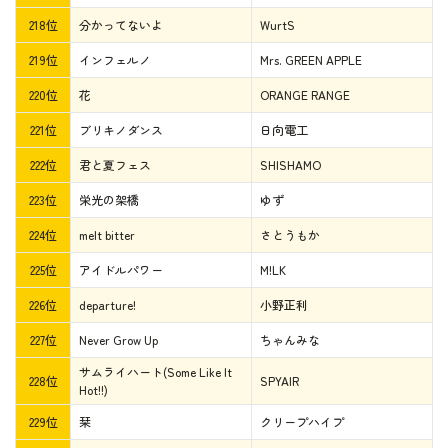
218位
分かってないよ
WurtS
219位
インフェルノ
Mrs. GREEN APPLE
220位
花
ORANGE RANGE
221位
ブリキノダンス
日向電工
222位
君と夏フェス
SHISHAMO
223位
栄光の架橋
ゆず
224位
melt bitter
さとうもか
225位
アイドルパワー
M!LK
226位
departure!
小野正利
227位
Never Grow Up
ちゃんみな
サムライハート(Some Like It
228位
SPYAIR
Hot!!)
229位
栞
クリープハイプ