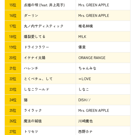
15位
点描の唄 (feat. 井上苑子)
Mrs. GREEN APPLE
16位
ダーリン
Mrs. GREEN APPLE
17位
丸ノ内サディスティック
椎名林檎
18位
爆裂愛してる
M!LK
19位
ドライフラワー
優里
20位
イケナイ太陽
ORANGE RANGE
21位
ハレンチ
ちゃんみな
22位
とくべチュ、して
=LOVE
23位
しなこワールド
しなこ
24位
猫
DISH//
25位
ライラック
Mrs. GREEN APPLE
26位
魔法の絨毯
川崎鷹也
27位
トリセツ
西野カナ