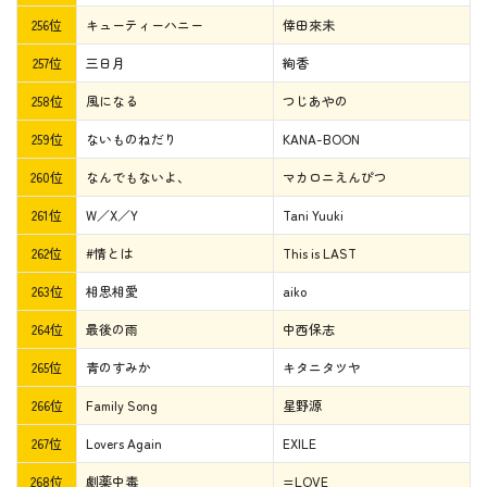
256位
キューティーハニー
倖田來未
257位
三日月
絢香
258位
風になる
つじあやの
259位
ないものねだり
KANA-BOON
260位
なんでもないよ、
マカロニえんぴつ
261位
W／X／Y
Tani Yuuki
262位
#情とは
This is LAST
263位
相思相愛
aiko
264位
最後の雨
中西保志
265位
青のすみか
キタニタツヤ
266位
Family Song
星野源
267位
Lovers Again
EXILE
268位
劇薬中毒
=LOVE