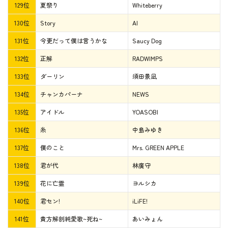
129位
夏祭り
Whiteberry
130位
Story
AI
131位
今更だって僕は言うかな
Saucy Dog
132位
正解
RADWIMPS
133位
ダーリン
須田景凪
134位
チャンカパーナ
NEWS
135位
アイドル
YOASOBI
136位
糸
中島みゆき
137位
僕のこと
Mrs. GREEN APPLE
138位
君が代
林廣守
139位
花に亡霊
ヨルシカ
140位
君セン!
iLiFE!
141位
貴方解剖純愛歌~死ね~
あいみょん