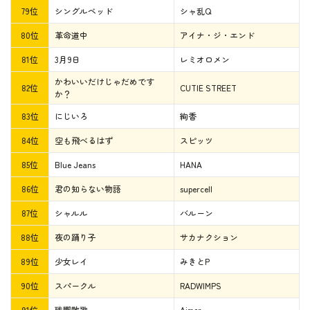
79位
シングルベッド
シャ乱Q
80位
革命道中
アイナ・ジ・エンド
81位
3月9日
レミオロメン
かわいいだけじゃだめです
82位
CUTIE STREET
か？
83位
にじいろ
絢香
84位
空も飛べるはず
スピッツ
85位
Blue Jeans
HANA
86位
君の知らない物語
supercell
87位
シャルル
バルーン
88位
夜の踊り子
サカナクション
89位
少女レイ
みきとP
90位
スパークル
RADWIMPS
91位
残響散歌
Aimer