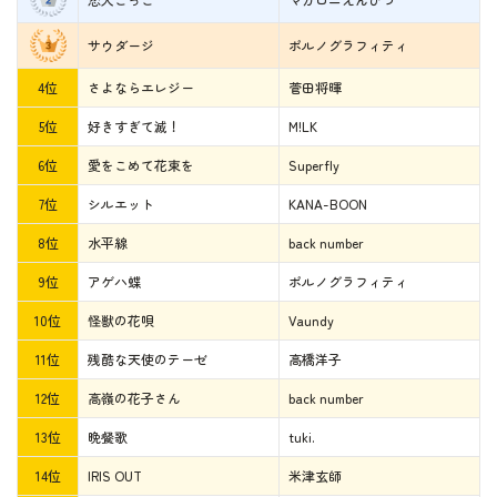
サウダージ
ポルノグラフィティ
4位
さよならエレジー
菅田将暉
5位
好きすぎて滅！
M!LK
6位
愛をこめて花束を
Superfly
7位
シルエット
KANA-BOON
8位
水平線
back number
9位
アゲハ蝶
ポルノグラフィティ
10位
怪獣の花唄
Vaundy
11位
残酷な天使のテーゼ
高橋洋子
12位
高嶺の花子さん
back number
13位
晩餐歌
tuki.
14位
IRIS OUT
米津玄師