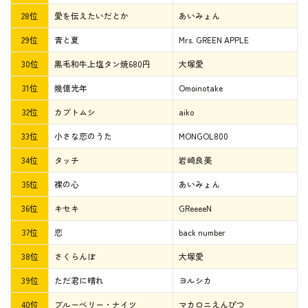
28位
愛を伝えたいだとか
あいみょん
29位
青と夏
Mrs. GREEN APPLE
30位
黒毛和牛上塩タン焼680円
大塚愛
31位
幾億光年
Omoinotake
32位
カブトムシ
aiko
33位
小さな恋のうた
MONGOL800
34位
タッチ
岩崎良美
35位
裸の心
あいみょん
36位
キセキ
GReeeeN
37位
恋
back number
38位
さくらんぼ
大塚愛
39位
ただ君に晴れ
ヨルシカ
40位
ブルーベリー・ナイツ
マカロニえんぴつ