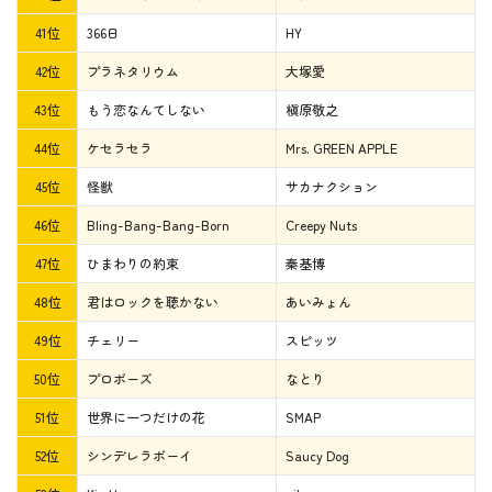
41位
366日
HY
42位
プラネタリウム
大塚愛
43位
もう恋なんてしない
槇原敬之
44位
ケセラセラ
Mrs. GREEN APPLE
45位
怪獣
サカナクション
46位
Bling-Bang-Bang-Born
Creepy Nuts
47位
ひまわりの約束
秦基博
48位
君はロックを聴かない
あいみょん
49位
チェリー
スピッツ
50位
プロポーズ
なとり
51位
世界に一つだけの花
SMAP
52位
シンデレラボーイ
Saucy Dog