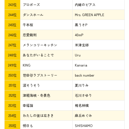
243位
プロポーズ
内緒のピアス
244位
ダンスホール
Mrs. GREEN APPLE
245位
千本桜
黒うさP
246位
恋愛裁判
40mP
247位
メランコリーキッチン
米津玄師
248位
あなたがいることで
Uru
249位
KING
Kanaria
250位
世田谷ラブストーリー
back number
251位
涙そうそう
夏川りみ
252位
津軽海峡・冬景色
石川さゆり
253位
幸福論
椎名林檎
254位
わたしの彼は左きき
麻丘めぐみ
255位
明日も
SHISHAMO