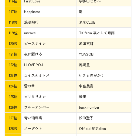
116位
First Love
宇多田ヒカル
117位
Happiness
嵐
118位
浪漫飛行
米米CLUB
119位
unravel
TK from 凛として時雨
120位
ピースサイン
米津玄師
121位
夜に駆ける
YOASOBI
122位
I LOVE YOU
尾崎豊
123位
コイスルオトメ
いきものがかり
124位
雪の華
中島美嘉
125位
ビリミリオン
優里
126位
ブルーアンバー
back number
127位
青い珊瑚礁
松田聖子
128位
ノーダウト
Official髭男dism