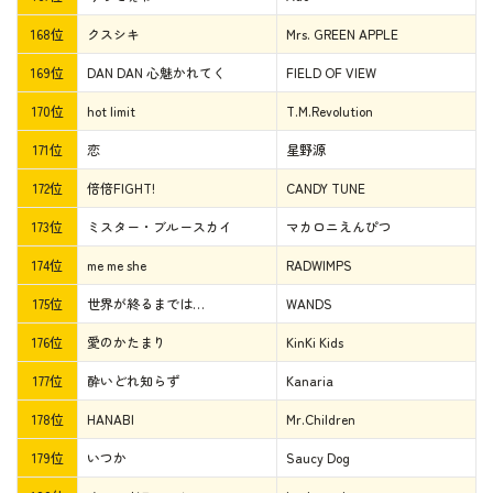
168位
クスシキ
Mrs. GREEN APPLE
169位
DAN DAN 心魅かれてく
FIELD OF VIEW
170位
hot limit
T.M.Revolution
171位
恋
星野源
172位
倍倍FIGHT!
CANDY TUNE
173位
ミスター・ブルースカイ
マカロニえんぴつ
174位
me me she
RADWIMPS
175位
世界が終るまでは…
WANDS
176位
愛のかたまり
KinKi Kids
177位
酔いどれ知らず
Kanaria
178位
HANABI
Mr.Children
179位
いつか
Saucy Dog