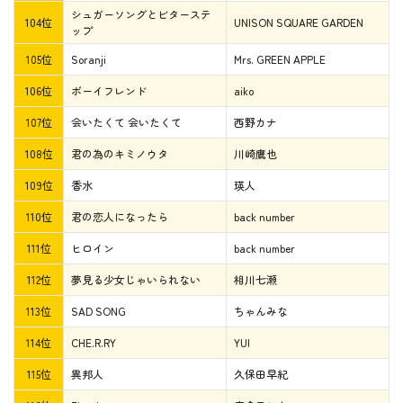
シュガーソングとビターステ
104位
UNISON SQUARE GARDEN
ップ
105位
Soranji
Mrs. GREEN APPLE
106位
ボーイフレンド
aiko
107位
会いたくて 会いたくて
西野カナ
108位
君の為のキミノウタ
川崎鷹也
109位
香水
瑛人
110位
君の恋人になったら
back number
111位
ヒロイン
back number
112位
夢見る少女じゃいられない
相川七瀬
113位
SAD SONG
ちゃんみな
114位
CHE.R.RY
YUI
115位
異邦人
久保田早紀