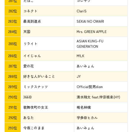
281位
たばこ
コレサワ
282位
コネクト
ClariS
283位
最高到達点
SEKAI NO OWARI
284位
天国
Mrs. GREEN APPLE
ASIAN KUNG-FU
285位
リライト
GENERATION
286位
イイじゃん
M!LK
287位
愛の花
あいみょん
288位
好きな人がいること
JY
289位
ミックスナッツ
Official髭男dism
290位
366日
清水翔太 feat.仲宗根泉(HY)
291位
歌舞伎町の女王
椎名林檎
292位
あなた
宇多田ヒカル
293位
今夜このまま
あいみょん