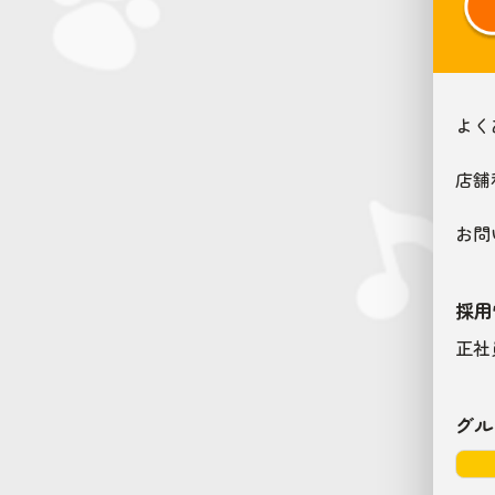
よく
店舗
お問
採用
正社
グル